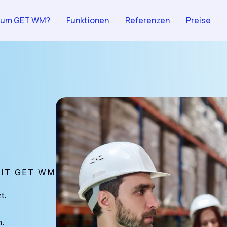
rum GET WM?
Funktionen
Referenzen
Preise
IT GET WM
t.
.