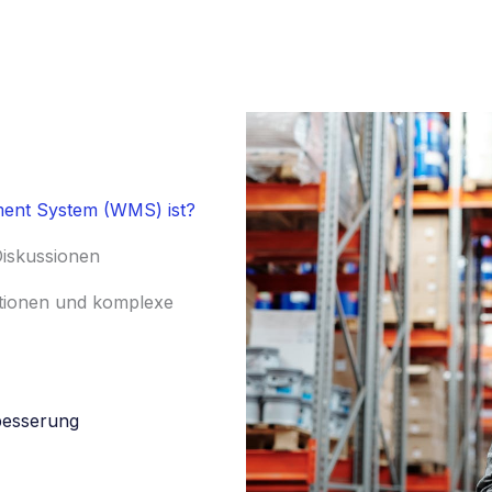
nt System (WMS) ist?
 Diskussionen
rationen und komplexe
besserung